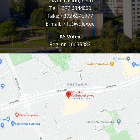
13811 Tallinn, Eesti
Tel:
+372 6344000
Fason Meeste Riided
Faks: +372 6345977
E-mail:
info@volex.ee
Amadeo Laste Riided
AS Volex
Vävars
Reg. nr. 10035382
AZMIR BOUTIQUE PARFÜÜMID
Naviseade
Joy Eesti
Õmblusateljee
Veta Riidepood
Tapeedikeskus