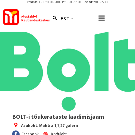
KESKUS:
E - L : 10.00 - 20.00 P : 10.00 - 18.00
COOP:
9.00 - 22.00
EST
BOLT-i tõukerataste laadimisjaam
Asukoht:
Mahtra 1,7,27 galerii
Facebook
Koduleht