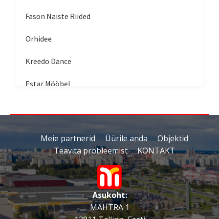
Fason Naiste Riided
Orhidee
Kreedo Dance
Estar Mööbel
Huppa Mustakivi kauplus
Anika Outlet
Meie partnerid
Üürile anda
Objektid
Teavita probleemist
KONTAKT
Terina Riidepood
TotallDoors
Asukoht:
Stiilne Mööbel
MAHTRA 1
Känguru