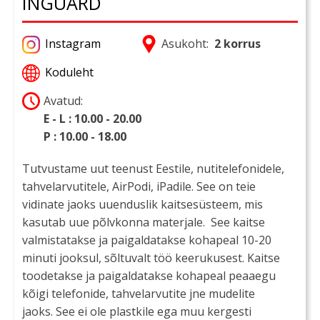
INGUARD
Instagram
Asukoht:
2 korrus
Koduleht
Avatud:
E - L : 10.00 - 20.00
P : 10.00 - 18.00
Tutvustame uut teenust Eestile, nutitelefonidele,
tahvelarvutitele, AirPodi, iPadile. See on teie
vidinate jaoks uuenduslik kaitsesüsteem, mis
kasutab uue põlvkonna materjale. See kaitse
valmistatakse ja paigaldatakse kohapeal 10-20
minuti jooksul, sõltuvalt töö keerukusest. Kaitse
toodetakse ja paigaldatakse kohapeal peaaegu
kõigi telefonide, tahvelarvutite jne mudelite
jaoks. See ei ole plastkile ega muu kergesti