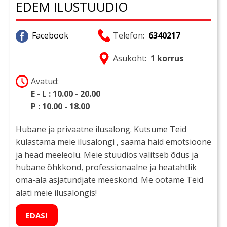
EDEM ILUSTUUDIO
Facebook
Telefon:
6340217
Asukoht:
1 korrus
Avatud:
E - L : 10.00 - 20.00
P : 10.00 - 18.00
Hubane ja privaatne ilusalong. Kutsume Teid
külastama meie ilusalongi , saama häid emotsioone
ja head meeleolu. Meie stuudios valitseb õdus ja
hubane õhkkond, professionaalne ja heatahtlik
oma-ala asjatundjate meeskond. Me ootame Teid
alati meie ilusalongis!
EDASI