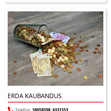
ERDA KAUBANDUS
Telefon:
58058398
,
6331553