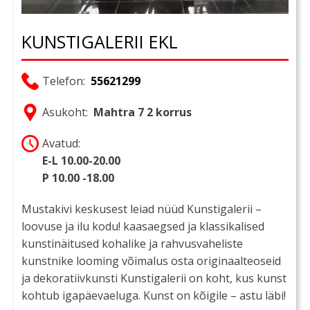
KUNSTIGALERII EKL
Telefon:
55621299
Asukoht:
Mahtra 7 2 korrus
Avatud:
E-L 10.00-20.00
P 10.00 -18.00
Mustakivi keskusest leiad nüüd Kunstigalerii –
loovuse ja ilu kodu! kaasaegsed ja klassikalised
kunstinäitused kohalike ja rahvusvaheliste
kunstnike looming võimalus osta originaalteoseid
ja dekoratiivkunsti Kunstigalerii on koht, kus kunst
kohtub igapäevaeluga. Kunst on kõigile – astu läbi!