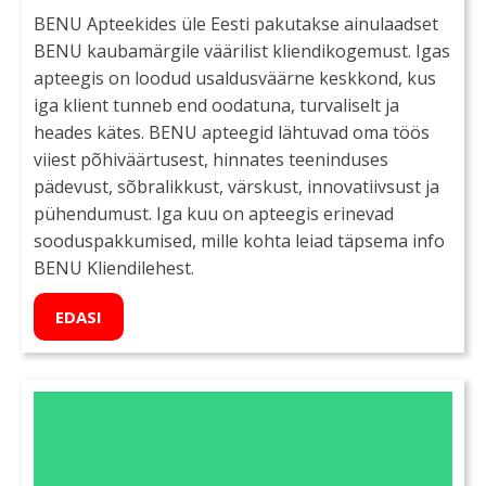
BENU Apteekides üle Eesti pakutakse ainulaadset
BENU kaubamärgile väärilist kliendikogemust. Igas
apteegis on loodud usaldusväärne keskkond, kus
iga klient tunneb end oodatuna, turvaliselt ja
heades kätes. BENU apteegid lähtuvad oma töös
viiest põhiväärtusest, hinnates teeninduses
pädevust, sõbralikkust, värskust, innovatiivsust ja
pühendumust. Iga kuu on apteegis erinevad
sooduspakkumised, mille kohta leiad täpsema info
BENU Kliendilehest.
EDASI