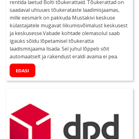
rentida laetud Bolti tõukerattaid. Tõukerattad on
saadaval uhiuues tõukerataste laadimisjaamas,
mille eesmärk on pakkuda Mustakivi keskuse
külastajatele mugavat liikumisvõimalust keskusest
ja keskusesse.Vabade kohtade olemasolul saab
igaüks sõidu lõpetamisel tõukeratta
laadismisjaama lisada. Sel juhul lõppeb sõit
automaatselt ja rakendust eraldi avama ei pea.
EDASI