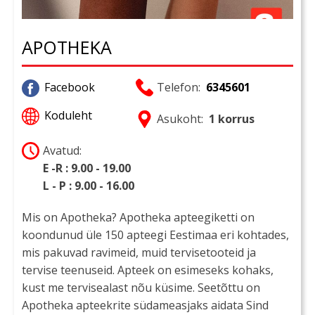
APOTHEKA
Facebook
Telefon:
6345601
Koduleht
Asukoht:
1 korrus
Avatud:
E -R : 9.00 - 19.00
L - P : 9.00 - 16.00
Mis on Apotheka? Apotheka apteegiketti on
koondunud üle 150 apteegi Eestimaa eri kohtades,
mis pakuvad ravimeid, muid tervisetooteid ja
tervise teenuseid. Apteek on esimeseks kohaks,
kust me tervisealast nõu küsime. Seetõttu on
Apotheka apteekrite südameasjaks aidata Sind