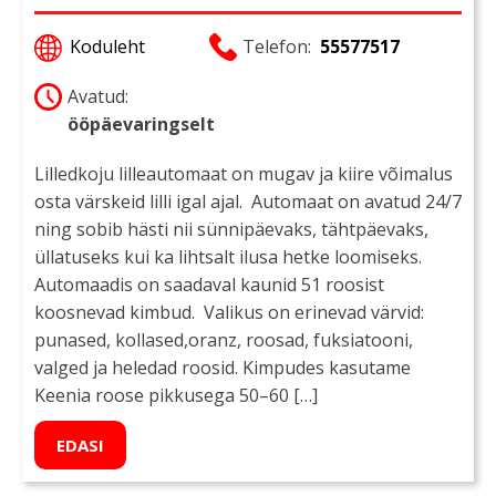
Koduleht
Telefon:
55577517
Avatud:
ööpäevaringselt
Lilledkoju lilleautomaat on mugav ja kiire võimalus
osta värskeid lilli igal ajal. Automaat on avatud 24/7
ning sobib hästi nii sünnipäevaks, tähtpäevaks,
üllatuseks kui ka lihtsalt ilusa hetke loomiseks.
Automaadis on saadaval kaunid 51 roosist
koosnevad kimbud. Valikus on erinevad värvid:
punased, kollased,oranz, roosad, fuksiatooni,
valged ja heledad roosid. Kimpudes kasutame
Keenia roose pikkusega 50–60 […]
EDASI