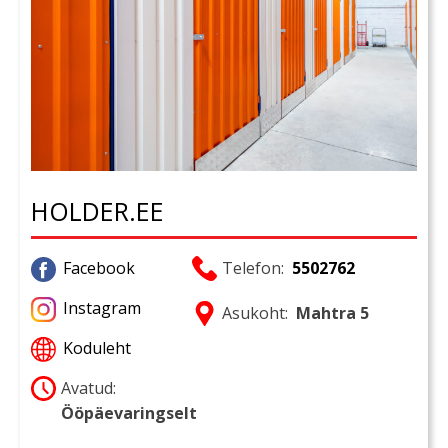
HOLDER.EE
Facebook
Telefon:
5502762
Instagram
Asukoht:
Mahtra 5
Koduleht
Avatud:
Ööpäevaringselt