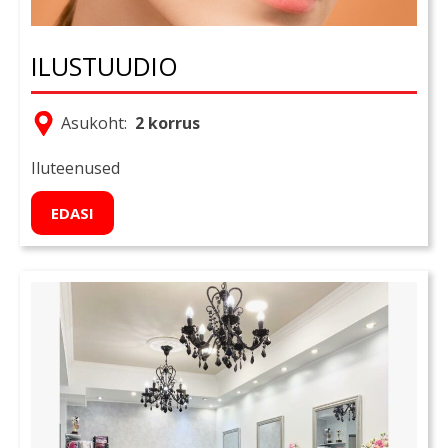
ILUSTUUDIO
Asukoht:
2 korrus
Iluteenused
EDASI