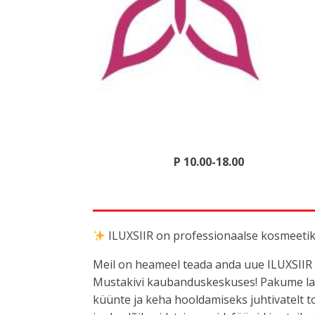
IluXsiir
55947591
,
5594077
Avatud:
E-L 10.00-20.00
Faceb
P 10.00-18.00
ILUXSIIR on professionaalse kosmeetik
Meil on heameel teada anda uue ILUXSIIR
Mustakivi kaubanduskeskuses! Pakume laia
küünte ja keha hooldamiseks juhtivatelt to