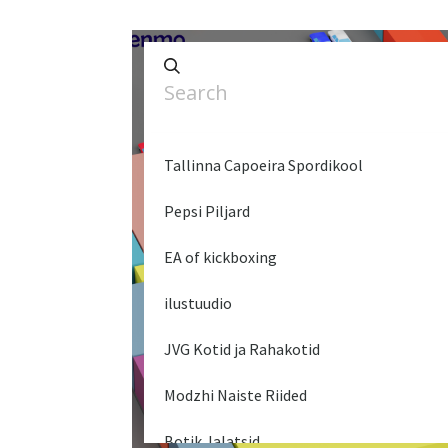
Tallinna Capoeira Spordikool
Pepsi Piljard
EA of kickboxing
ilustuudio
JVG Kotid ja Rahakotid
Modzhi Naiste Riided
Botik Jalatsid