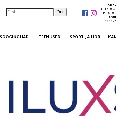
KESKU
E - L : 10.00
P : 10.00 
COOP
09.00 - 
SÖÖGIKOHAD
TEENUSED
SPORT JA HOBI
KA