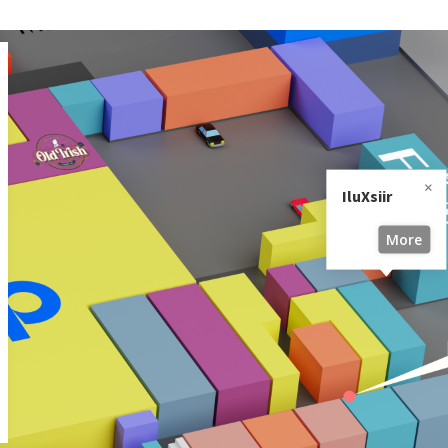
IluXsiir
More