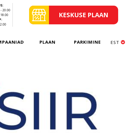
S:
 - 20.00
KESKUSE PLAAN
- 18.00
:
22.00
MPAANIAD
PLAAN
PARKIMINE
EST