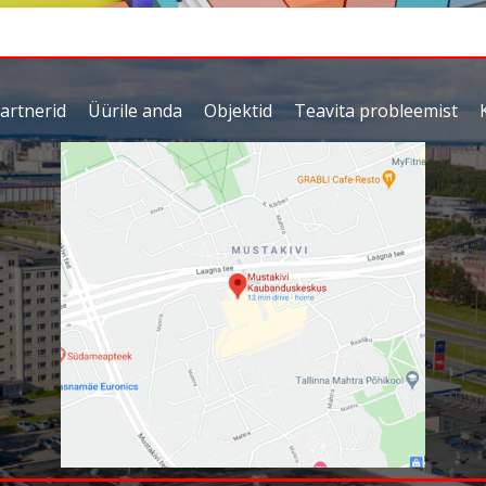
artnerid
Üürile anda
Objektid
Teavita probleemist