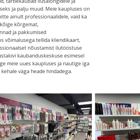
rid, tarbekaubad ilusalongidele ja
seks ja palju muud. Meie kaupluses on
te ainult professionaalidele, vaid ka
 kõige kõrgemat,
hinnad ja pakkumised
os võimalusega tellida kliendikaart,
ssionaalset nõustamist ilutööstuse
ustakivi kaubanduskeskuse esimesel
uge meie uues kaupluses ja nautige iga
a kehale väga heade hindadega.