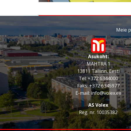
Karla disain
V&R Mobiiliäri
Meie p
Fason Naiste Riided
Orhidee
Asukoht:
MAHTRA 1
Kreedo Dance
13811 Tallinn, Eesti
Tel:
+372 6344000
Estar Mööbel
Faks: +372 6345977
Huppa Mustakivi kauplus
E-mail:
info@volex.ee
AS Volex
Anika Outlet
Reg. nr. 10035382
Terina Riidepood