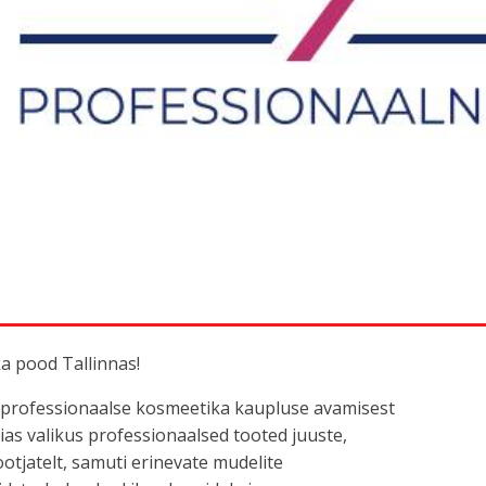
1
Asukoht:
1 korrus
ook
Koduleht
a pood Tallinnas!
 professionaalse kosmeetika kaupluse avamisest
s valikus professionaalsed tooted juuste,
otjatelt, samuti erinevate mudelite