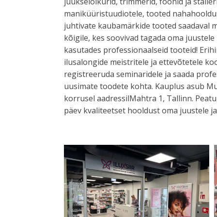
juukselõikurid, trimmerid, föönid ja staile
maniküüristuudiotele, tooted nahahooldu
juhtivate kaubamärkide tooted saadaval mit
kõigile, kes soovivad tagada oma juustele
kasutades professionaalseid tooteid! Eri
ilusalongide meistritele ja ettevõtetele ko
registreeruda seminaridele ja saada profe
uusimate toodete kohta. Kauplus asub M
korrusel aadressilMahtra 1, Tallinn. Peat
päev kvaliteetset hooldust oma juustele j