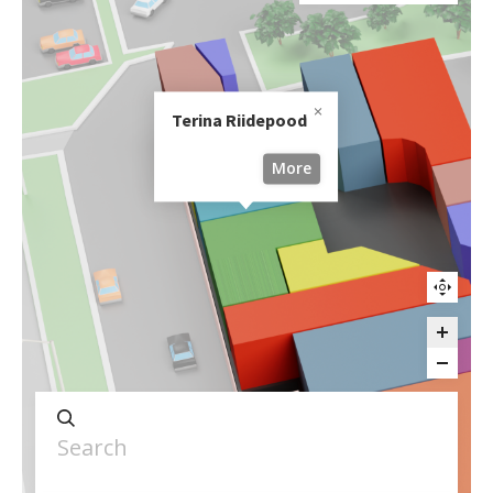
Terina Riidepood
More