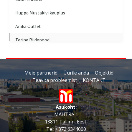
Huppa Mustakivi kauplus
Anika Outlet
Terina Riidepood
TotallDoors
Stiilne Mööbel
Meie partnerid
Üürile anda
Objektid
Teavita probleemist
KONTAKT
Känguru
Fason Meeste Riided
Asukoht:
Amadeo Laste Riided
MAHTRA 1
Vävars
13811 Tallinn, Eesti
Tel:
+372 6344000