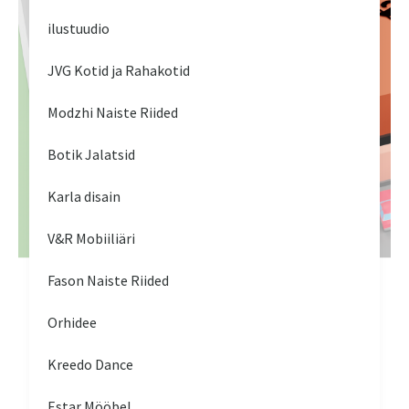
ilustuudio
JVG Kotid ja Rahakotid
Modzhi Naiste Riided
Botik Jalatsid
Karla disain
V&R Mobiiliäri
Fason Naiste Riided
Orhidee
Kreedo Dance
Estar Mööbel