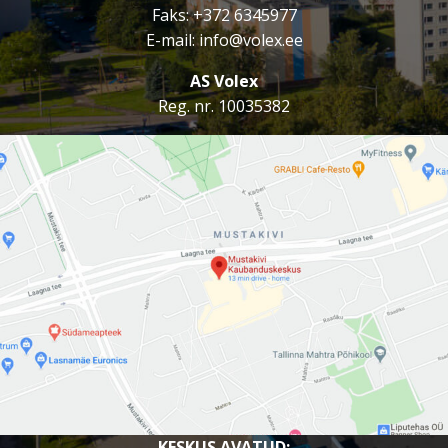
AZMIR BOUTIQUE PARFÜÜMID
Faks: +372 6345977
E-mail:
info@volex.ee
Naviseade
AS Volex
Joy Eesti
Reg. nr. 10035382
Õmblusateljee
Veta Riidepood
Tapeedikeskus
Zefir ilustuudio
Mustakivi Hambakliinik
Inguard
LEYAKOREYA
KESKUS AVATUD: