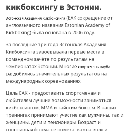
кикбоксингу в Эстонии.
(ЕАК сокращение от
Эстонская Aкадемия Кикбоксинга
англоязычного названия Estonian Academy of
Kickboxing) была основана в 2006 году.
За последние три года Эстонская Aкадемия
Кикбоксинга завоёвывалa первые места в
командном зачёте по результатам на
чемпионатах Эстонии. Многие
спортсмены клуба
добились значительных результатов на
ЕАК
международных соревнованиях.
Цель EAK - предоставить спортсменам и
любителям лучшие возможности заниматься
кикбоксингом, ММА и тайским боксом. В наших
тренингах принимают участие как мужчины, так и
женщины, дети и пенсионеры. Возраст и
спортивная форма не помеха, важна воля и