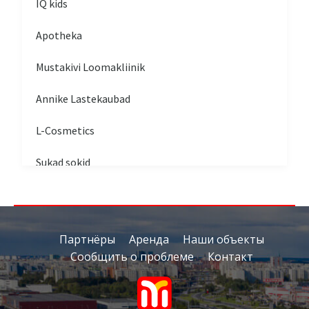
IQ kids
Apotheka
Mustakivi Loomakliinik
Annike Lastekaubad
L-Cosmetics
Sukad sokid
Valve
Kuldekspert
Партнёры
Аренда
Наши объекты
Сообщить о проблеме
Контакт
Fenix Casino
Volex kontor