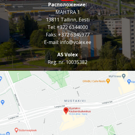
Расположение:
ABC Laenud
MAHTRA 1
Edem Ilustuudio
13811 Tallinn, Eesti
Tel:
+372 6344000
Edem Ilustuudio
Faks: +372 6345977
E-mail:
info@volex.ee
Olympic Casino
AS Volex
Postifoto
Reg. nr. 10035382
Money Express
Money Express
Dreamline Arvutikeskus
Looduse Maailm
Granto Raamatud