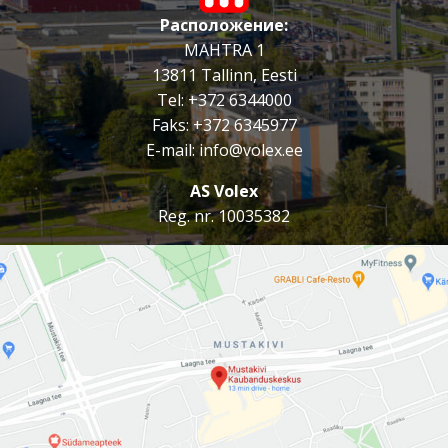
Расположение:
ABC Laenud
MAHTRA 1
Edem Ilustuudio
13811 Tallinn, Eesti
Tel:
+372 6344000
Edem Ilustuudio
Faks: +372 6345977
E-mail:
info@volex.ee
Olympic Casino
AS Volex
Postifoto
Reg. nr. 10035382
Money Express
Money Express
Dreamline Arvutikeskus
Looduse Maailm
Granto Raamatud