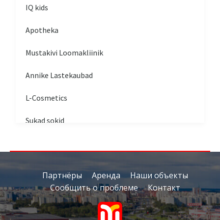
IQ kids
Apotheka
Mustakivi Loomakliinik
Annike Lastekaubad
L-Cosmetics
Sukad sokid
Valve
Kuldekspert
Партнёры
Аренда
Наши объекты
Сообщить о проблеме
Контакт
Fenix Casino
Volex kontor