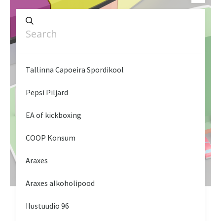
Tallinna Capoeira Spordikool
Pepsi Piljard
EA of kickboxing
COOP Konsum
Araxes
Araxes alkoholipood
Ilustuudio 96